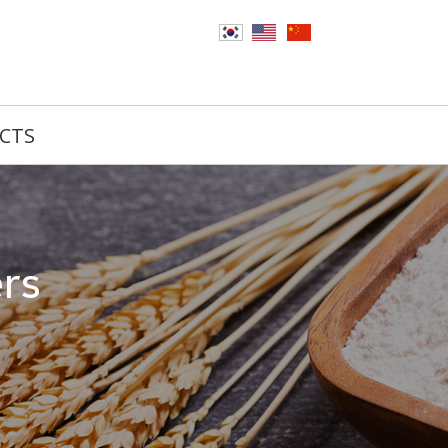
CTS
ers