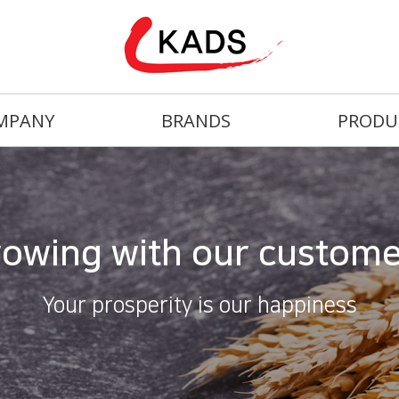
MPANY
BRANDS
PRODU
owing with our custom
Your prosperity is our happiness